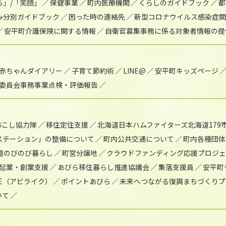
ら」/「笑顔」
保健事業
町内医療機関
くらしのガイドブック
都
み分別ガイドブック
困った時の連絡先
新型コロナウイルス感染症関
安平町介護保険に関する情報
自衛官募集事務に係る対象者情報の提
赤ちゃんダイアリー
子育て節約術
LINE@
安平町キッズページ
委員会事務事業点検・評価報告
おこし協力隊
移住定住支援
北海道日本ハムファイターズ北海道179
)ステーション」の整備について
町内公共交通について
町内各種団体
道のびのび暮らし
町営分譲地
クラウドファンディング応援プロジ
起業・創業支援
あびら移住暮らし推進協議会
集落支援員
安平町
IKE（アビライク）
ポイントあびら
未来へつながる復興まちづくりプ
いて