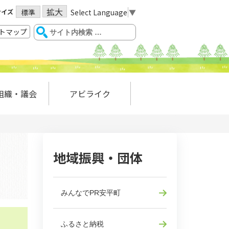
拡大
サイズ
Select Language
▼
標準
トマップ
組織・議会
アビライク
地域振興・団体
みんなでPR安平町
ふるさと納税