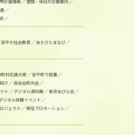
市計画情報
夜間・休日の診療案内
連
供
安平の社会教育
あそびとまなび
市町村応援大使
安平町で就農
紹介
自治会町内会
ェクト
デジタル資料館
東京あびら会
デジタル体験イベント
ロジェクト
移住プロモーション