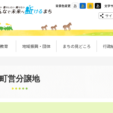
あ
あ
あ
あ
背景色変更
文字
サイ
教育
地域振興・団体
まちの見どころ
行政
町営分譲地