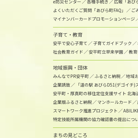
e防災センター
各種手続き
広報「あび
よくいただくご質問「あびら町FAQ」
ご
マイナンバーカードプロモーションページ
子育て・教育
安平で安心子育て
子育てガイドブック
社会教育ガイド
安平町立早来学園
教育
地域振興・団体
みんなでPR安平町
ふるさと納税
地域
企業誘致
「道の駅 あびらD51(デゴイチ
安平町・厚真町の移住定住支援サイト 北海
企業版ふるさと納税
マンホールカード
スマートワーク推進プロジェクト
ABIL
特定技能所属機関の協力確認書の提出につ
まちの見どころ