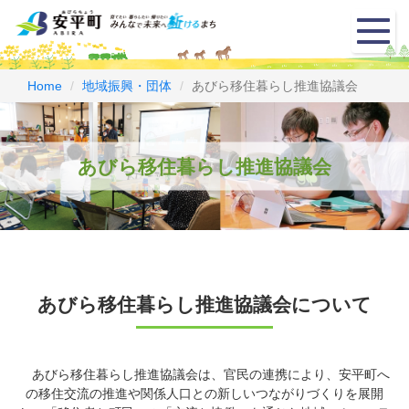
メ
ニ
ュ
ー
Home
地域振興・団体
あびら移住暮らし推進協議会
あびら移住暮らし推進協議会
あびら移住暮らし推進協議会について
あびら移住暮らし推進協議会は、官民の連携により、安平町へ
の移住交流の推進や関係人口との新しいつながりづくりを展開