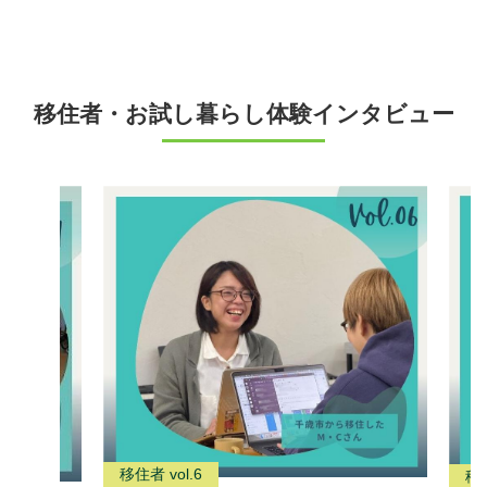
移住者・お試し暮らし体験インタビュー
移住者 vol.6
移住