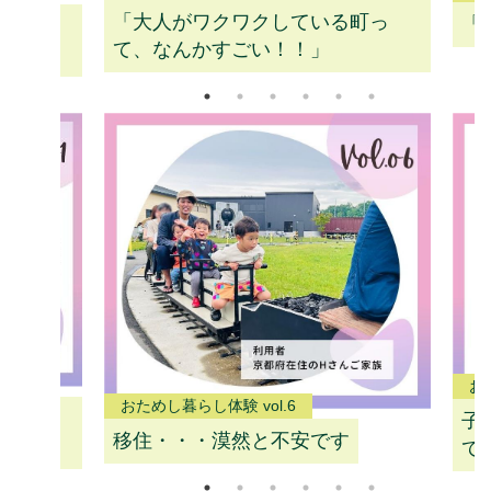
「大人がワクワクしている町っ
「
想の暮ら
て、なんかすごい！！」
お
おためし暮らし体験 vol.6
で運命の
子
移住・・・漠然と不安です
て