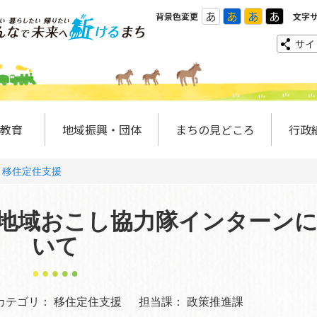
あ
あ
あ
あ
背景色変更
文字
サイ
教育
地域振興・団体
まちの見どころ
行政
移住定住支援
地域おこし協力隊インターン
いて
カテゴリ：
移住定住支援
担当課：
政策推進課