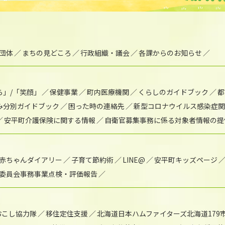
団体
まちの見どころ
行政組織・議会
各課からのお知らせ
ら」/「笑顔」
保健事業
町内医療機関
くらしのガイドブック
都
み分別ガイドブック
困った時の連絡先
新型コロナウイルス感染症関
安平町介護保険に関する情報
自衛官募集事務に係る対象者情報の提
赤ちゃんダイアリー
子育て節約術
LINE@
安平町キッズページ
委員会事務事業点検・評価報告
おこし協力隊
移住定住支援
北海道日本ハムファイターズ北海道179