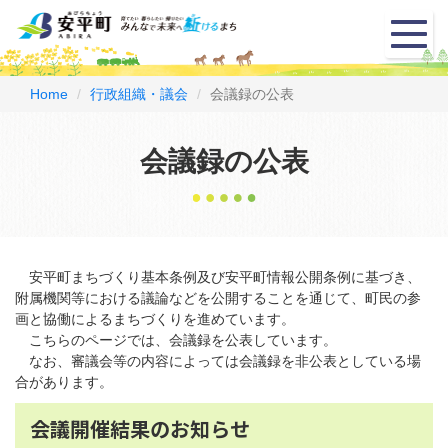
メ
ニ
ュ
ー
Home
行政組織・議会
会議録の公表
会議録の公表
安平町まちづくり基本条例及び安平町情報公開条例に基づき、
附属機関等における議論などを公開することを通じて、町民の参
画と協働によるまちづくりを進めています。
こちらのページでは、会議録を公表しています。
なお、審議会等の内容によっては会議録を非公表としている場
合があります。
会議開催結果のお知らせ