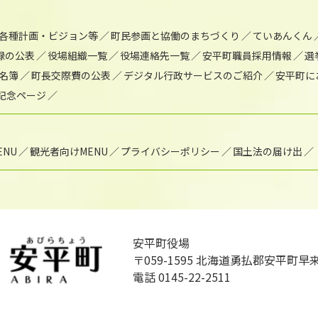
各種計画・ビジョン等
町民参画と協働のまちづくり
ていあんくん
録の公表
役場組織一覧
役場連絡先一覧
安平町職員採用情報
選
名簿
町長交際費の公表
デジタル行政サービスのご紹介
安平町に
年記念ページ
NU
観光者向けMENU
プライバシーポリシー
国土法の届け出
安平町役場
〒059-1595
北海道勇払郡安平町早来
電話 0145-22-2511