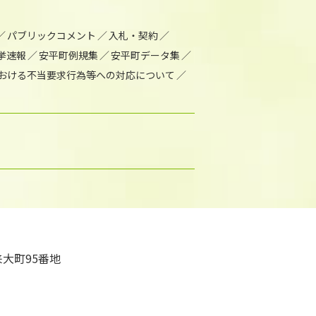
パブリックコメント
入札・契約
挙速報
安平町例規集
安平町データ集
おける不当要求行為等への対応について
大町95番地