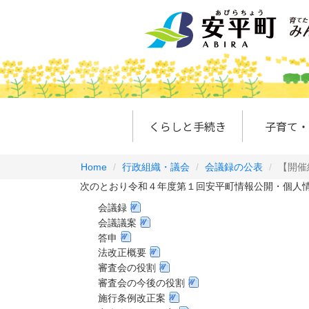
くらしと手続き
子育て・
Home
行政組織・議会
会議録の公表
【開催
次のとおり令和４年度第１回安平町情報公開・個人情
会議録
会議
議案
答申
法改正概要
審査会の役割
審査会の今後の役割
施行条例改正案