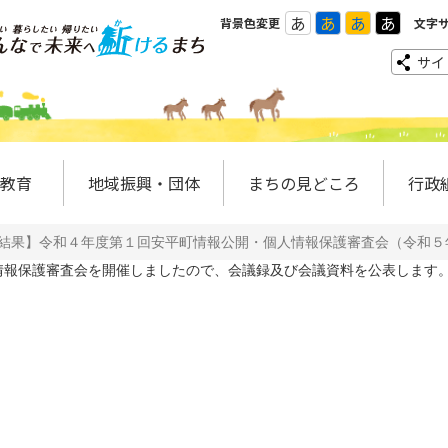
あ
あ
あ
あ
背景色変更
文字
サイ
教育
地域振興・団体
まちの見どころ
行政
結果】令和４年度第１回安平町情報公開・個人情報保護審査会（令和５
報保護審査会を開催しましたので、会議録及び会議資料を公表します