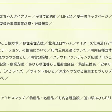
赤ちゃんダイアリー
子育て節約術
LINE@
安平町キッズページ
委員会事務事業点検・評価報告
おこし協力隊
移住定住支援
北海道日本ハムファイターズ北海道179
)ステーション」の整備について
町内公共交通について
町内各種団体
道のびのび暮らし
町営分譲地
クラウドファンディング応援プロジ
起業・創業支援
あびら移住暮らし推進協議会
集落支援員
安平町
IKE（アビライク）
ポイントあびら
未来へつながる復興まちづくりプ
いて
アクセスマップ
物産品・名産品
町内各種施設
道の駅あびらD5