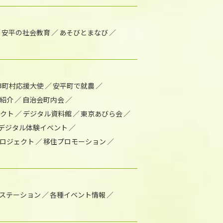
安平の社会教育
あそびとまなび
市町村応援大使
安平町で就農
紹介
自治会町内会
ェクト
デジタル資料館
東京あびら会
デジタル体験イベント
ロジェクト
移住プロモーション
1ステーション
各種イベント情報