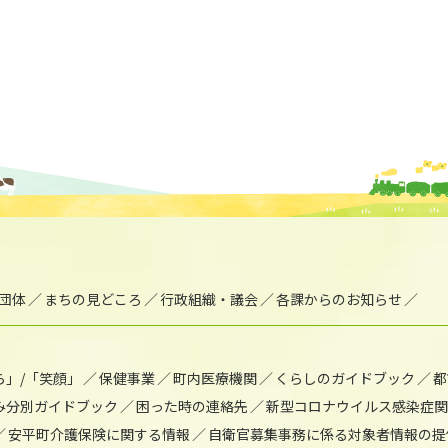
団体
まちの見どころ
行政組織・議会
各課からのお知らせ
ら」/「笑顔」
保健事業
町内医療機関
くらしのガイドブック
都
み分別ガイドブック
困った時の連絡先
新型コロナウイルス感染症関
安平町介護保険に関する情報
自衛官募集事務に係る対象者情報の提