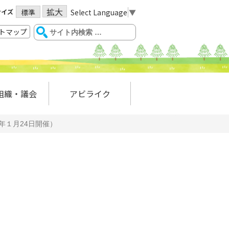
拡大
サイズ
Select Language
▼
標準
トマップ
組織・議会
アビライク
年１月24日開催）
。