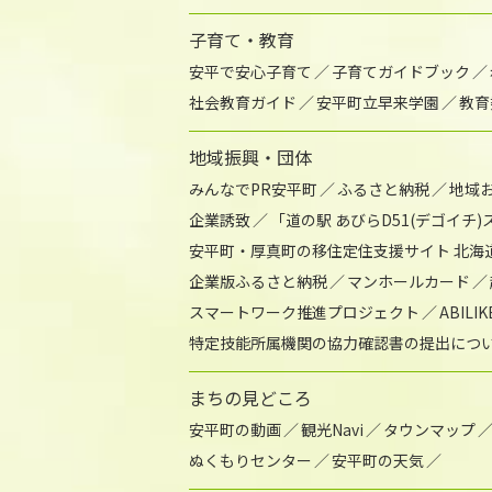
子育て・教育
安平で安心子育て
子育てガイドブック
社会教育ガイド
安平町立早来学園
教育
地域振興・団体
みんなでPR安平町
ふるさと納税
地域
企業誘致
「道の駅 あびらD51(デゴイチ
安平町・厚真町の移住定住支援サイト 北海
企業版ふるさと納税
マンホールカード
スマートワーク推進プロジェクト
ABIL
特定技能所属機関の協力確認書の提出につ
まちの見どころ
安平町の動画
観光Navi
タウンマップ
ぬくもりセンター
安平町の天気