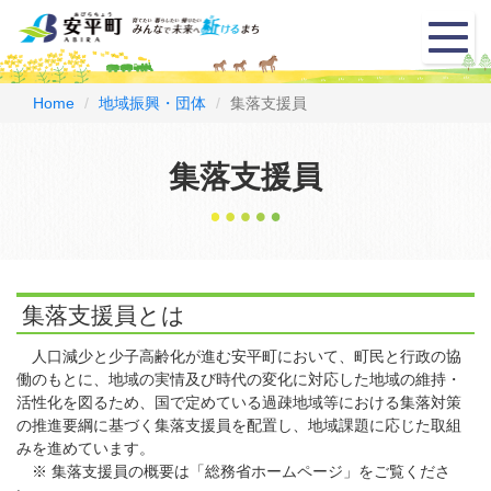
メ
ニ
ュ
ー
Home
地域振興・団体
集落支援員
集落支援員
集落支援員とは
人口減少と少子高齢化が進む安平町において、町民と行政の協
働のもとに、地域の実情及び時代の変化に対応した地域の維持・
活性化を図るため、国で定めている過疎地域等における集落対策
の推進要綱に基づく集落支援員を配置し、地域課題に応じた取組
みを進めています。
※ 集落支援員の概要は「
総務省ホームページ
」をご覧くださ