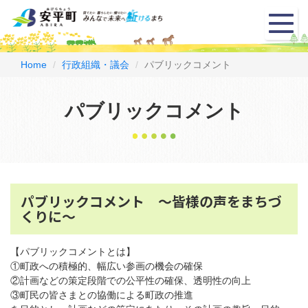
メ
ニ
ュ
ー
Home
行政組織・議会
パブリックコメント
パブリックコメント
パブリックコメント ～皆様の声をまちづ
くりに～
【パブリックコメントとは】
①町政への積極的、幅広い参画の機会の確保
②計画などの策定段階での公平性の確保、透明性の向上
③町民の皆さまとの協働による町政の推進