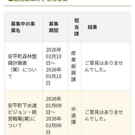
担
募集中の事
募集
当
結果
業名
期間
課
2026年
産
安平町森林整
02月10
業
備計画書
日〜
ご意見はありませ
振
（案）につい
2026年
んでした。
興
て
03月10
課
日
2026年
安平町下水道
01月09
水
ビジョン・経
日〜
ご意見はありませ
道
営戦略(案)に
2026年
んでした。
課
ついて
02月06
日