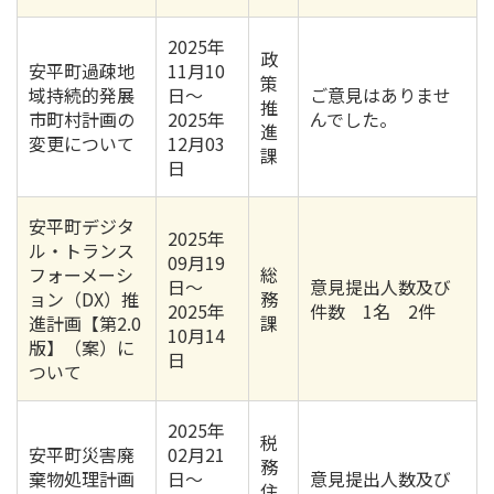
2025年
政
安平町過疎地
11月10
策
域持続的発展
日〜
ご意見はありませ
推
市町村計画の
2025年
んでした。
進
変更について
12月03
課
日
安平町デジタ
2025年
ル・トランス
09月19
フォーメーシ
総
日〜
意見提出人数及び
ョン（DX）推
務
2025年
件数 1名 2件
進計画【第2.0
課
10月14
版】（案）に
日
ついて
2025年
税
安平町災害廃
02月21
務
棄物処理計画
日〜
意見提出人数及び
住