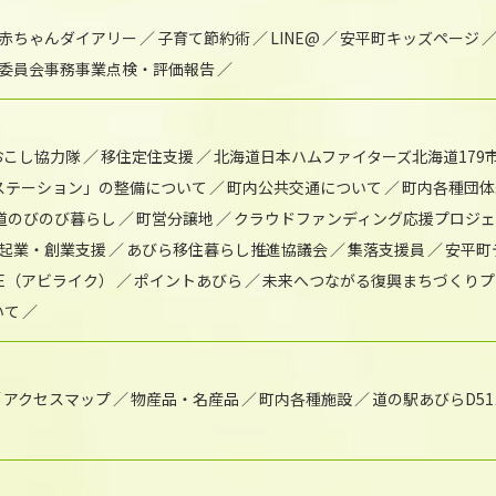
赤ちゃんダイアリー
子育て節約術
LINE@
安平町キッズページ
委員会事務事業点検・評価報告
おこし協力隊
移住定住支援
北海道日本ハムファイターズ北海道179
)ステーション」の整備について
町内公共交通について
町内各種団体
道のびのび暮らし
町営分譲地
クラウドファンディング応援プロジ
起業・創業支援
あびら移住暮らし推進協議会
集落支援員
安平町
IKE（アビライク）
ポイントあびら
未来へつながる復興まちづくりプ
いて
アクセスマップ
物産品・名産品
町内各種施設
道の駅あびらD5