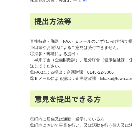
④意見記入票：Wordデータ
提出方法等
直接持参・郵送・FAX・Ｅメールのいずれかの方法で
※口頭やお電話によるご意見は受付できません。
①持参・郵送による提出：
早来庁舎（企画財政課）、追分庁舎（健康福祉課 住
送してください。
②FAXによる提出：企画財課 0145-22-3006
③Ｅメールによる提出：企画財政課 kikaku@town.abira.
意見を提出できる方
①町内に居住又は通勤・通学している方
②町内において事業を行い、又は活動を行う個人又は