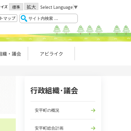
拡大
サイズ
Select Language
▼
標準
トマップ
組織・議会
アビライク
行政組織･議会
安平町の概況
安平町総合計画