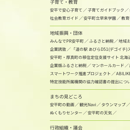
子育て・教育
安平で安心子育て
子育てガイドブック
社会教育ガイド
安平町立早来学園
教育
地域振興・団体
みんなでPR安平町
ふるさと納税
地域
企業誘致
「道の駅 あびらD51(デゴイチ
安平町・厚真町の移住定住支援サイト 北海
企業版ふるさと納税
マンホールカード
スマートワーク推進プロジェクト
ABIL
特定技能所属機関の協力確認書の提出につ
まちの見どころ
安平町の動画
観光Navi
タウンマップ
ぬくもりセンター
安平町の天気
行政組織・議会