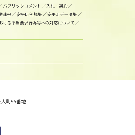
パブリックコメント
入札・契約
挙速報
安平町例規集
安平町データ集
おける不当要求行為等への対応について
大町95番地