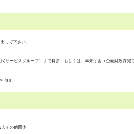
提出して下さい。
民サービスグループ）まで持参、もしくは、早来庁舎（企画財政課宛
lg.jp
法人その他団体