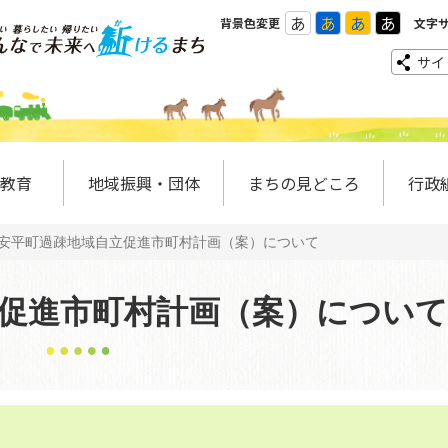
あ
あ
あ
あ
背景色変更
文字
サイ
教育
地域振興・団体
まちの見どころ
行政
安平町過疎地域自立促進市町村計画（案）について
促進市町村計画（案）について