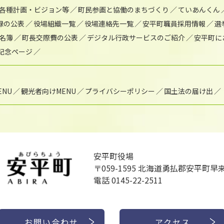
各種計画・ビジョン等
町民参画と協働のまちづくり
ていあんくん
録の公表
役場組織一覧
役場連絡先一覧
安平町職員採用情報
選
名簿
町長交際費の公表
デジタル行政サービスのご紹介
安平町に
年記念ページ
NU
観光者向けMENU
プライバシーポリシー
国土法の届け出
安平町役場
〒059-1595
北海道勇払郡安平町早来
電話 0145-22-2511
お問い合わせ
アクセス