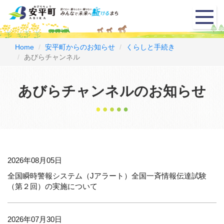
メ
ニ
ュ
ー
Home
安平町からのお知らせ
くらしと手続き
あびらチャンネル
あびらチャンネルのお知らせ
2026年08月05日
全国瞬時警報システム（Jアラート）全国一斉情報伝達試験
（第２回）の実施について
2026年07月30日