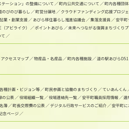
)ステーション」の整備について
町内公共交通について
町内各種団体
道のびのび暮らし
町営分譲地
クラウドファンディング応援プロジ
起業・創業支援
あびら移住暮らし推進協議会
集落支援員
安平町
IKE（アビライク）
ポイントあびら
未来へつながる復興まちづくりプ
いて
アクセスマップ
物産品・名産品
町内各種施設
道の駅あびらD5
各種計画・ビジョン等
町民参画と協働のまちづくり
ていあんくん
録の公表
役場組織一覧
役場連絡先一覧
安平町職員採用情報
選
名簿
町長交際費の公表
デジタル行政サービスのご紹介
安平町に
年記念ページ