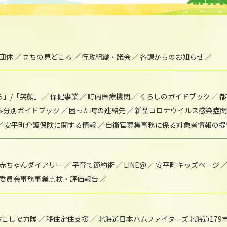
団体
まちの見どころ
行政組織・議会
各課からのお知らせ
ら」/「笑顔」
保健事業
町内医療機関
くらしのガイドブック
都
み分別ガイドブック
困った時の連絡先
新型コロナウイルス感染症関
安平町介護保険に関する情報
自衛官募集事務に係る対象者情報の提
赤ちゃんダイアリー
子育て節約術
LINE@
安平町キッズページ
委員会事務事業点検・評価報告
おこし協力隊
移住定住支援
北海道日本ハムファイターズ北海道179