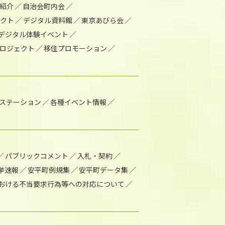
紹介
自治会町内会
ェクト
デジタル資料館
東京あびら会
デジタル体験イベント
ロジェクト
移住プロモーション
1ステーション
各種イベント情報
パブリックコメント
入札・契約
挙速報
安平町例規集
安平町データ集
おける不当要求行為等への対応について