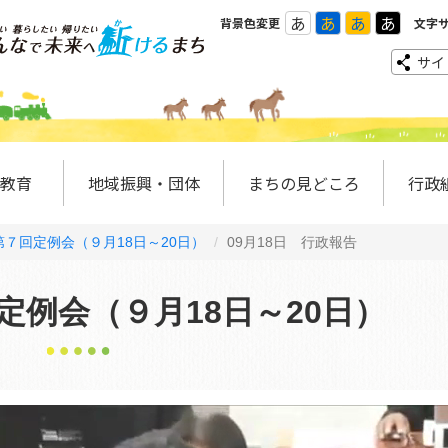
あ
あ
あ
あ
背景色変更
文字
サイ
教育
地域振興・団体
まちの見どころ
行政
７回定例会（９月18日～20日）
09月18日 行政報告
定例会（９月18日～20日）