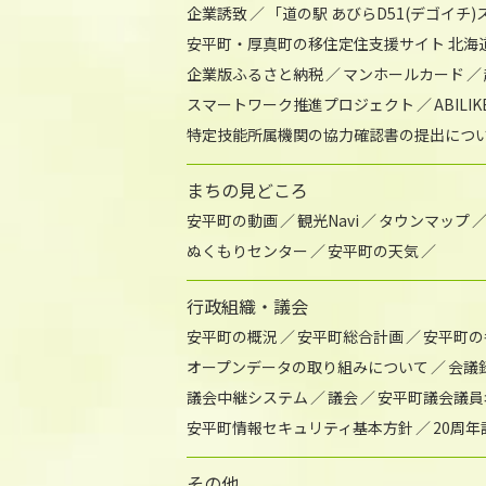
企業誘致
「道の駅 あびらD51(デゴイチ
安平町・厚真町の移住定住支援サイト 北海
企業版ふるさと納税
マンホールカード
スマートワーク推進プロジェクト
ABIL
特定技能所属機関の協力確認書の提出につ
まちの見どころ
安平町の動画
観光Navi
タウンマップ
ぬくもりセンター
安平町の天気
行政組織・議会
安平町の概況
安平町総合計画
安平町の
オープンデータの取り組みについて
会議
議会中継システム
議会
安平町議会議員
安平町情報セキュリティ基本方針
20周
その他