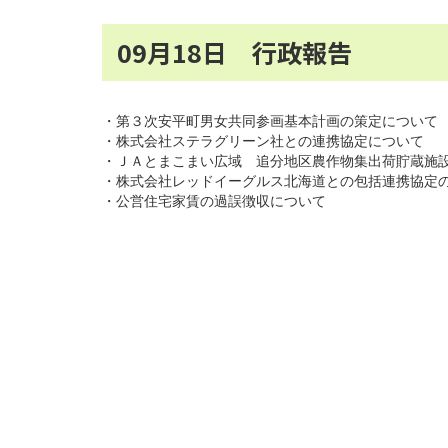
09月18日 行政報告
・第３次安平町男女共同参画基本計画の策定について
・株式会社ステラグリーン社との連携協定について
・ＪＡとまこまい広域 追分地区農作物集出荷貯蔵施
・株式会社レッドイーグルス北海道との包括連携協定
・公営住宅家賃の過誤徴収について