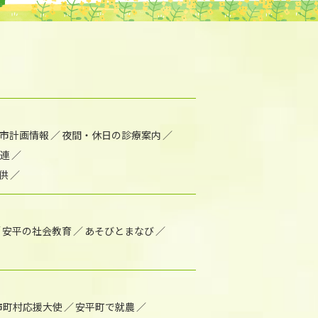
市計画情報
夜間・休日の診療案内
連
供
安平の社会教育
あそびとまなび
市町村応援大使
安平町で就農