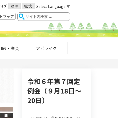
拡大
サイズ
Select Language
▼
標準
トマップ
組織・議会
アビライク
令和６年第７回定
例会（９月18日～
20日）