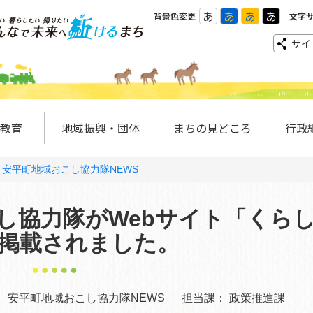
あ
あ
あ
あ
背景色変更
文字
サイ
教育
地域振興・団体
まちの見どころ
行政
安平町地域おこし協力隊NEWS
し協力隊がWebサイト「くら
掲載されました。
：
安平町地域おこし協力隊NEWS
担当課：
政策推進課