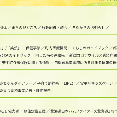
団体
まちの見どころ
行政組織・議会
各課からのお知らせ
ら」/「笑顔」
保健事業
町内医療機関
くらしのガイドブック
都
み分別ガイドブック
困った時の連絡先
新型コロナウイルス感染症関
安平町介護保険に関する情報
自衛官募集事務に係る対象者情報の提
赤ちゃんダイアリー
子育て節約術
LINE@
安平町キッズページ
委員会事務事業点検・評価報告
おこし協力隊
移住定住支援
北海道日本ハムファイターズ北海道179