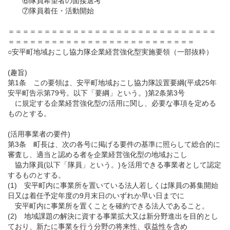
⑥隊員希望者の面接選考
⑦隊員着任・活動開始
＝＝＝＝＝＝＝＝＝＝＝＝＝＝＝＝＝＝＝＝＝＝＝＝＝＝＝＝＝
＝＝＝＝＝＝＝＝＝＝＝＝＝＝＝＝＝＝＝＝＝＝＝＝＝＝
○安平町地域おこし協力隊企業経営強化型実施要領（一部抜粋）
(趣旨)
第1条 この要領は、安平町地域おこし協力隊設置要綱(平成25年
安平町告示第79号。以下「要綱」という。)第2条第3号
に規定する企業経営強化型の活用に関し、必要な事項を定める
ものとする。
(活用事業者の要件)
第3条 町長は、次の各号に掲げる要件の基準に照らして総合的に
審査し、適当と認める者を企業経営強化型の地域おこし
協力隊員(以下「隊員」という。)を活用できる事業者として認定
するものとする。
(1) 安平町内に事業所を置いている法人若しくは隊員の募集開始
日又は着任予定年度の9月末日のいずれか早い日までに
安平町内に事業所を置くことを確約できる法人であること。
(2) 地域課題の解決に資する事業拡大又は新分野進出を目的とし
ており、新たに事業を行う分野の将来性、収益性を含め