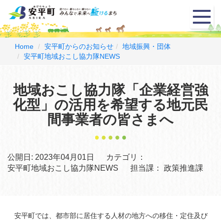
メ
ニ
ュ
ー
Home
安平町からのお知らせ
地域振興・団体
安平町地域おこし協力隊NEWS
地域おこし協力隊「企業経営強
化型」の活用を希望する地元民
間事業者の皆さまへ
公開日:
2023年04月01日
カテゴリ：
安平町地域おこし協力隊NEWS
担当課：
政策推進課
安平町では、都市部に居住する人材の地方への移住・定住及び