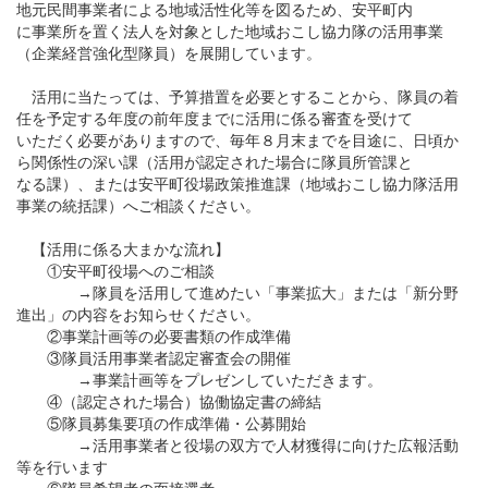
地元民間事業者による地域活性化等を図るため、安平町内
に事業所を置く法人を対象とした地域おこし協力隊の活用事業
（企業経営強化型隊員）を展開しています。
活用に当たっては、予算措置を必要とすることから、隊員の着
任を予定する年度の前年度までに活用に係る審査を受けて
いただく必要がありますので、毎年８月末までを目途に、日頃か
ら関係性の深い課（活用が認定された場合に隊員所管課と
なる課）、または安平町役場政策推進課（地域おこし協力隊活用
事業の統括課）へご相談ください。
【活用に係る大まかな流れ】
①安平町役場へのご相談
→隊員を活用して進めたい「事業拡大」または「新分野
進出」の内容をお知らせください。
②事業計画等の必要書類の作成準備
③隊員活用事業者認定審査会の開催
→事業計画等をプレゼンしていただきます。
④（認定された場合）協働協定書の締結
⑤隊員募集要項の作成準備・公募開始
→活用事業者と役場の双方で人材獲得に向けた広報活動
等を行います