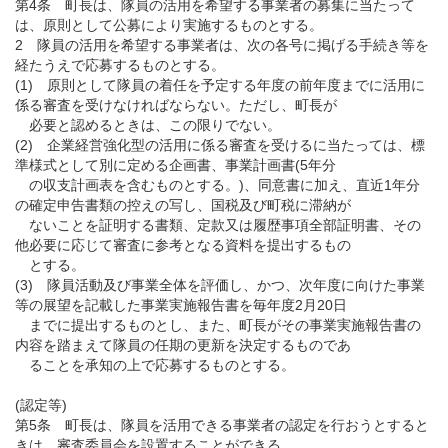
第4条 町長は、隊員の活用を希望する事業者の募集に当たって
は、原則として公募により実施するものとする。
2 隊員の活用を希望する事業者は、次の各号に掲げる手続き等を
経たうえで応募するものとする。
(1) 原則として隊員の着任を予定する年度の前年度までに活用に
係る審査を受けなければならない。ただし、町長が
必要と認めるときは、この限りでない。
(2) 企業経営強化型の活用に係る審査を受けるに当たっては、標
準様式として別に定める企画書、事業計画書(5年分
の収支計画表を含むものとする。)、同意書に加え、直近1年分
の確定申告書類の控えの写し、国税及び町税に滞納が
ないことを証明する書類、定款又は履歴事項全部証明書、その
他必要に応じて審査に参考となる資料を提出するもの
とする。
(3) 隊員活動及び事業全体を評価し、かつ、次年度に向けた事業
等の展望を記載した事業実施報告書を毎年度2月20日
までに提出するものとし、また、町長がその事業実施報告書の
内容を踏まえて隊員の任期の更新を決定するものであ
ることを承知の上で応募するものとする。
(認定等)
第5条 町長は、隊員を活用できる事業者の認定を行おうとすると
きは、審査委員会を設置することができる。