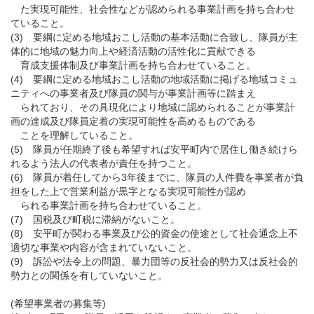
た実現可能性、社会性などが認められる事業計画を持ち合わせ
ていること。
(3) 要綱に定める地域おこし活動の基本活動に合致し、隊員が主
体的に地域の魅力向上や経済活動の活性化に貢献できる
育成支援体制及び事業計画を持ち合わせていること。
(4) 要綱に定める地域おこし活動の地域活動に掲げる地域コミュ
ニティへの事業者及び隊員の関与が事業計画等に踏まえ
られており、その具現化により地域に認められることが事業計
画の達成及び隊員定着の実現可能性を高めるものである
ことを理解していること。
(5) 隊員が任期終了後も希望すれば安平町内で居住し働き続けら
れるよう法人の代表者が責任を持つこと。
(6) 隊員が着任してから3年後までに、隊員の人件費を事業者が負
担をした上で営業利益が黒字となる実現可能性が認め
られる事業計画を持ち合わせていること。
(7) 国税及び町税に滞納がないこと。
(8) 安平町が関わる事業及び公的資金の使途として社会通念上不
適切な事業や内容が含まれていないこと。
(9) 訴訟や法令上の問題、暴力団等の反社会的勢力又は反社会的
勢力との関係を有していないこと。
(希望事業者の募集等)