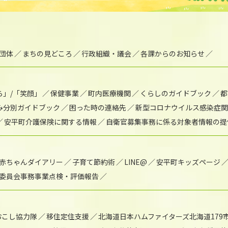
団体
まちの見どころ
行政組織・議会
各課からのお知らせ
ら」/「笑顔」
保健事業
町内医療機関
くらしのガイドブック
都
み分別ガイドブック
困った時の連絡先
新型コロナウイルス感染症関
安平町介護保険に関する情報
自衛官募集事務に係る対象者情報の提
赤ちゃんダイアリー
子育て節約術
LINE@
安平町キッズページ
委員会事務事業点検・評価報告
おこし協力隊
移住定住支援
北海道日本ハムファイターズ北海道179