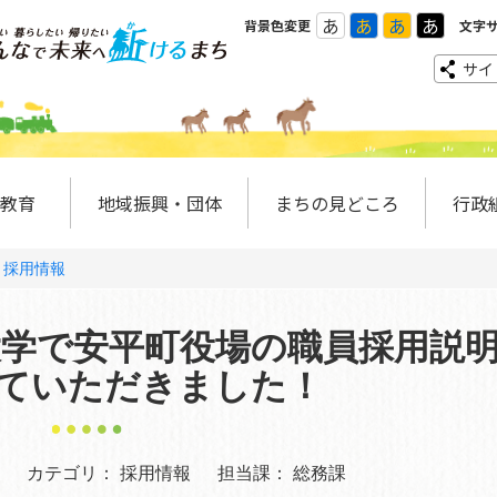
あ
あ
あ
あ
背景色変更
文字
サイ
教育
地域振興・団体
まちの見どころ
行政
採用情報
院大学で安平町役場の職員採用説
ていただきました！
カテゴリ：
採用情報
担当課：
総務課