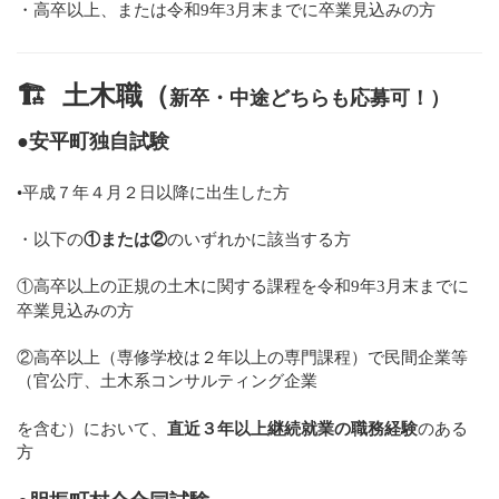
・高卒以上、または令和9年3月末までに卒業見込みの方
🏗
土木職（
新卒・中途どちらも応募可！）
●安平町独自試験
•平成７年４月２日以降に出生した方
・以下の
①または②
のいずれかに該当する方
①高卒以上の正規の土木に関する課程を令和9年3月末までに
卒業見込みの方
②高卒以上（専修学校は２年以上の専門課程）で民間企業等
（官公庁、土木系コンサルティング企業
を含む）において、
直近３年以上継続就業の職務経験
のある
方