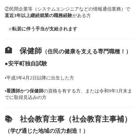
②民間企業等（システムエンジニアなどの情報通信業務）で
直近3年以上継続就業の職務経験
がある方
転居に伴う手当が支給されます
※
🏥
保健師
（住民の健康を支える専門職種！）
●安平町独自試験
•平成3年4月2日以降に出生した方
•
看護師かつ保健師
の資格を有する方、または令和9年3月末ま
でに取得見込みの方
📚
社会教育主事（社会教育主事補）
（学び通じた地域の活力創造！）