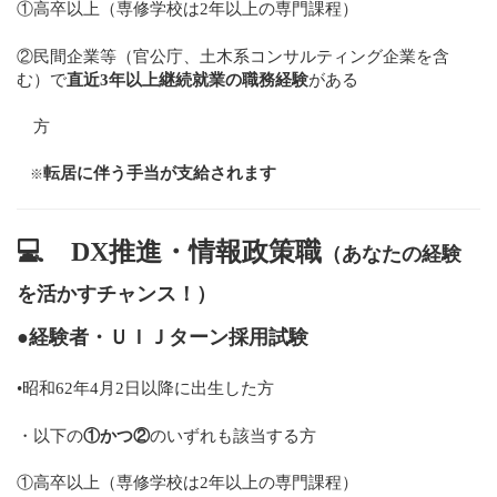
①高卒以上（専修学校は2年以上の専門課程）
②民間企業等（官公庁、土木系コンサルティング企業を含
む）で
直近3年以上継続就業の職務経験
がある
方
転居に伴う手当が支給されます
※
💻
DX推進・情報政策職
（あなたの経験
を活かすチャンス！）
●経験者・ＵＩＪターン採用試験
•昭和62年4月2日以降に出生した方
・以下の
①かつ②
のいずれも該当する方
①高卒以上（専修学校は2年以上の専門課程）