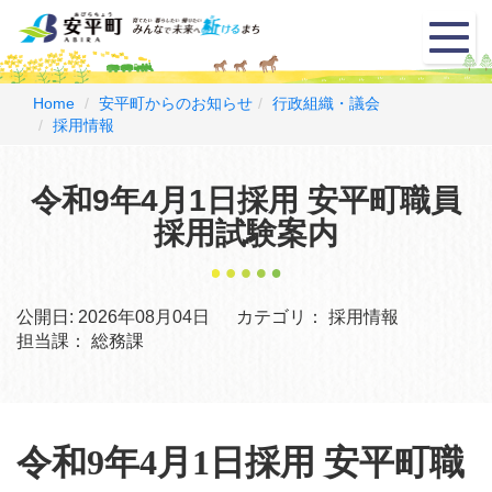
メ
ニ
ュ
ー
Home
安平町からのお知らせ
行政組織・議会
採用情報
令和9年4月1日採用 安平町職員
採用試験案内
公開日:
2026年08月04日
カテゴリ：
採用情報
担当課：
総務課
令和9年4月1日採用 安平町職