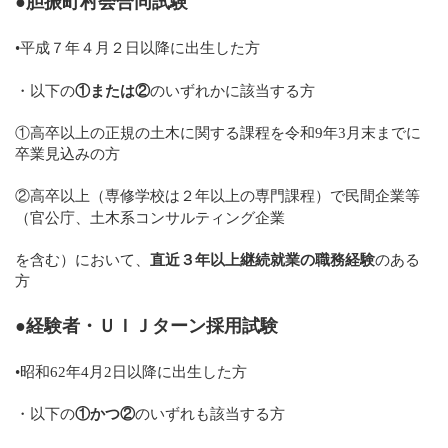
●胆振町村会合同試験
•平成７年４月２日以降に出生した方
・以下の
①または②
のいずれかに該当する方
①高卒以上の正規の土木に関する課程を令和9年3月末までに
卒業見込みの方
②高卒以上（専修学校は２年以上の専門課程）で民間企業等
（官公庁、土木系コンサルティング企業
を含む）において、
直近３年以上継続就業の職務経験
のある
方
●経験者・ＵＩＪターン採用試験
•昭和62年4月2日以降に出生した方
・以下の
①かつ②
のいずれも該当する方