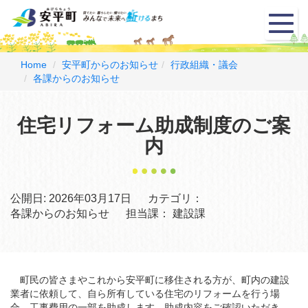
メ
ニ
ュ
ー
Home
安平町からのお知らせ
行政組織・議会
各課からのお知らせ
住宅リフォーム助成制度のご案
内
公開日:
2026年03月17日
カテゴリ：
各課からのお知らせ
担当課：
建設課
町民の皆さまやこれから安平町に移住される方が、町内の建設
業者に依頼して、自ら所有している住宅のリフォームを行う場
合、工事費用の一部を助成します。助成内容をご確認いただき、