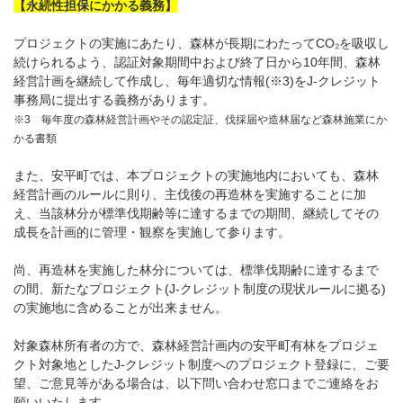
【永続性担保にかかる義務】
プロジェクトの実施にあたり、森林が長期にわたってCO₂を吸収し
続けられるよう、認証対象期間中および終了日から10年間、森林
経営計画を継続して作成し、毎年適切な情報(※3)をJ-クレジット
事務局に提出する義務があります。
※3
毎年度の森林経営計画やその認定証、伐採届や造林届など森林施業にか
かる書類
また、安平町では、本プロジェクトの実施地内においても、森林
経営計画のルールに則り、主伐後の再造林を実施することに加
え、当該林分が標準伐期齢等に達するまでの期間、継続してその
成長を計画的に管理・観察を実施して参ります。
尚、再造林を実施した林分については、標準伐期齢に達するまで
の間、新たなプロジェクト(J-クレジット制度の現状ルールに拠る)
の実施地に含めることが出来ません。
対象森林所有者の方で、森林経営計画内の安平町有林をプロジェ
クト対象地としたJ-クレジット制度へのプロジェクト登録に、ご要
望、ご意見等がある場合は、以下問い合わせ窓口までご連絡をお
願いいたします。