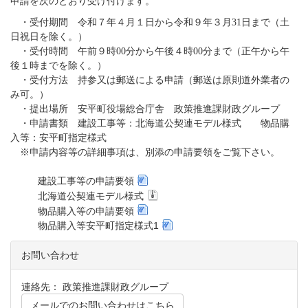
申請を次のとおり受け付けます。
・受付期間 令和７年４月１日から令和９年３月31日まで（土
日祝日を除く。）
・受付時間 午前９時00分から午後４時00分まで（正午から午
後１時までを除く。）
・受付方法 持参又は郵送による申請（郵送は原則道外業者の
み可。）
・提出場所 安平町役場総合庁舎 政策推進課財政グループ
・申請書類 建設工事等：北海道公契連モデル様式 物品購
入等：安平町指定様式
※申請内容等の詳細事項は、別添の申請要領をご覧下さい。
建設工事等の申請要領
北海道公契連モデル様式
物品購入等の申請要領
物品購入等安平町指定様式1
お問い合わせ
連絡先： 政策推進課財政グループ
メールでのお問い合わせはこちら