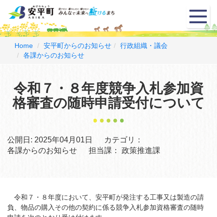
メ
ニ
ュ
ー
Home
安平町からのお知らせ
行政組織・議会
各課からのお知らせ
令和７・８年度競争入札参加資
格審査の随時申請受付について
公開日:
2025年04月01日
カテゴリ：
各課からのお知らせ
担当課：
政策推進課
令和７・８年度において、安平町が発注する工事又は製造の請
負、物品の購入その他の契約に係る競争入札参加資格審査の随時