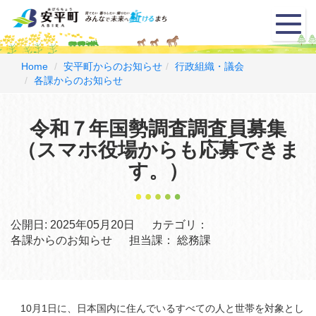
メ
ニ
ュ
ー
Home
安平町からのお知らせ
行政組織・議会
各課からのお知らせ
令和７年国勢調査調査員募集
（スマホ役場からも応募できま
す。）
公開日:
2025年05月20日
カテゴリ：
各課からのお知らせ
担当課：
総務課
10月1日に、日本国内に住んでいるすべての人と世帯を対象とし