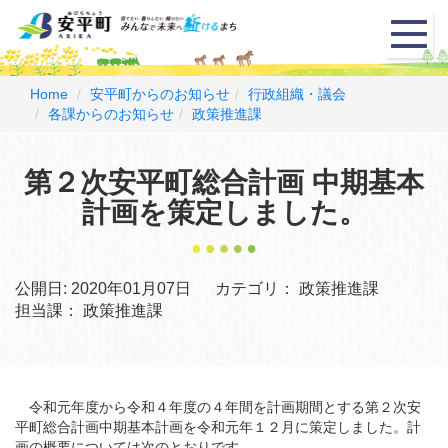
メ
ニ
ュ
ー
Home
安平町からのお知らせ
行政組織・議会
各課からのお知らせ
政策推進課
第２次安平町総合計画 中期基本
計画を策定しました。
公開日:
2020年01月07日
カテゴリ：
政策推進課
担当課：
政策推進課
令和元年度から令和４年度の４年間を計画期間とする第２次安
平町総合計画中期基本計画を令和元年１２月に策定しました。計
画の概要については次のとおりです。