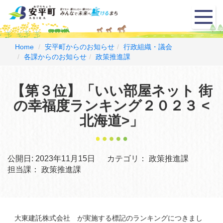
メ
ニ
ュ
ー
Home
安平町からのお知らせ
行政組織・議会
各課からのお知らせ
政策推進課
【第３位】「いい部屋ネット 街
の幸福度ランキング２０２３ <
北海道>」
公開日:
2023年11月15日
カテゴリ：
政策推進課
担当課：
政策推進課
大東建託株式会社 が実施する標記のランキングにつきまし