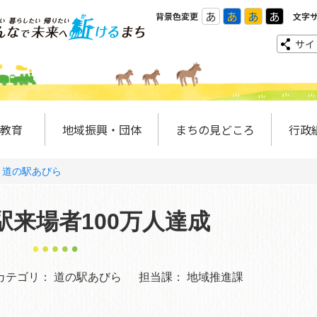
あ
あ
あ
あ
背景色変更
文字
サイ
教育
地域振興・団体
まちの見どころ
行政
道の駅あびら
駅来場者100万人達成
カテゴリ：
道の駅あびら
担当課：
地域推進課