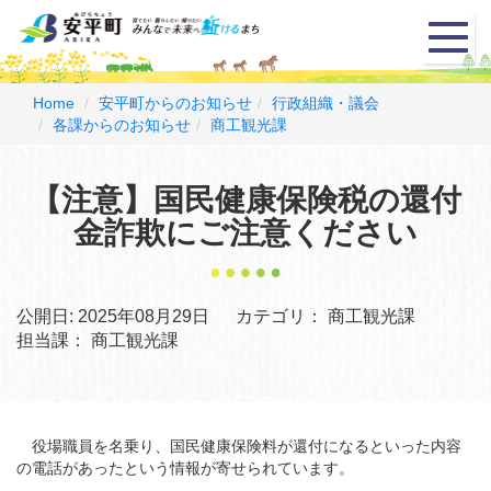
メ
ニ
ュ
ー
Home
安平町からのお知らせ
行政組織・議会
各課からのお知らせ
商工観光課
【注意】国民健康保険税の還付
金詐欺にご注意ください
公開日:
2025年08月29日
カテゴリ：
商工観光課
担当課：
商工観光課
役場職員を名乗り、国民健康保険料が還付になるといった内容
の電話があったという情報が寄せられています。