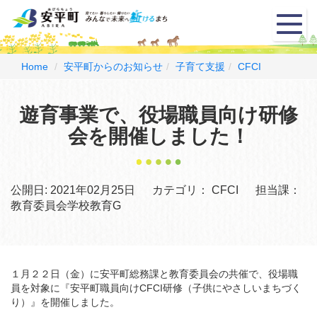
メ
ニ
ュ
ー
Home
安平町からのお知らせ
子育て支援
CFCI
遊育事業で、役場職員向け研修
会を開催しました！
公開日:
2021年02月25日
カテゴリ：
CFCI
担当課：
教育委員会学校教育G
１月２２日（金）に安平町総務課と教育委員会の共催で、役場職
員を対象に『安平町職員向けCFCI研修（子供にやさしいまちづく
り）』を開催しました。