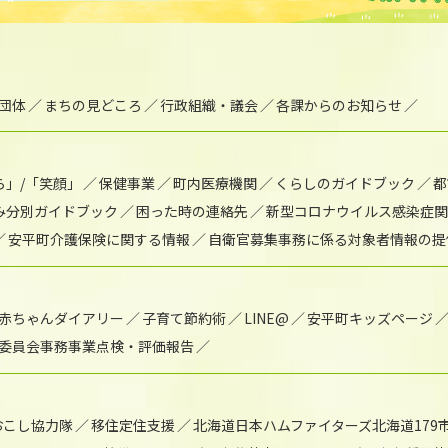
団体
まちの見どころ
行政組織・議会
各課からのお知らせ
ら」/「笑顔」
保健事業
町内医療機関
くらしのガイドブック
都
み分別ガイドブック
困った時の連絡先
新型コロナウイルス感染症関
安平町介護保険に関する情報
自衛官募集事務に係る対象者情報の提
赤ちゃんダイアリー
子育て節約術
LINE@
安平町キッズページ
委員会事務事業点検・評価報告
おこし協力隊
移住定住支援
北海道日本ハムファイターズ北海道179