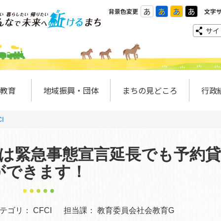
あ
あ
あ
あ
背景色変更
文字
サイ
教育
地域振興・団体
まちの見どころ
行政
I
は緊急事態宣言延長でも予約貸
ができます！
テゴリ：
CFCI
担当課：
教育委員会社会教育G