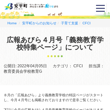
メ
ニ
ュ
ー
Home
安平町からのお知らせ
子育て支援
CFCI
広報あびら４月号「義務教育学
校特集ページ」について
公開日:
2022年04月05日
カテゴリ：
CFCI
担当課：
教育委員会学校教育G
８月の「広報あびら」より義務教育学校の特設ページがスタート
し、今月４月号にも掲載されておりますので是非ご覧ください。
下記に今月の広報あびら４月号義務教育学校のページがあります