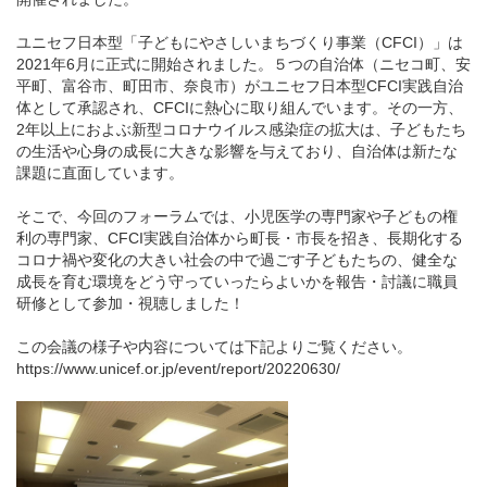
ユニセフ日本型「子どもにやさしいまちづくり事業（CFCI）」は
2021年6月に正式に開始されました。５つの自治体（ニセコ町、安
平町、富谷市、町田市、奈良市）がユニセフ日本型CFCI実践自治
体として承認され、CFCIに熱心に取り組んでいます。その一方、
2年以上におよぶ新型コロナウイルス感染症の拡大は、子どもたち
の生活や心身の成長に大きな影響を与えており、自治体は新たな
課題に直面しています。
そこで、今回のフォーラムでは、小児医学の専門家や子どもの権
利の専門家、CFCI実践自治体から町長・市長を招き、長期化する
コロナ禍や変化の大きい社会の中で過ごす子どもたちの、健全な
成長を育む環境をどう守っていったらよいかを報告・討議に職員
研修として参加・視聴しました！
この会議の様子や内容については下記よりご覧ください。
https://www.unicef.or.jp/event/report/20220630/