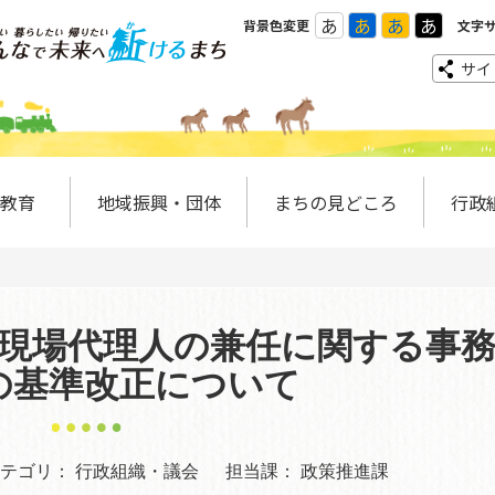
あ
あ
あ
あ
背景色変更
文字
サイ
教育
地域振興・団体
まちの見どころ
行政
現場代理人の兼任に関する事
の基準改正について
テゴリ：
行政組織・議会
担当課：
政策推進課