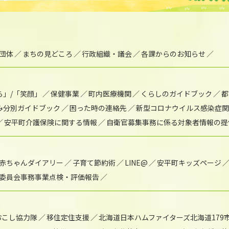
団体
まちの見どころ
行政組織・議会
各課からのお知らせ
ら」/「笑顔」
保健事業
町内医療機関
くらしのガイドブック
都
み分別ガイドブック
困った時の連絡先
新型コロナウイルス感染症関
安平町介護保険に関する情報
自衛官募集事務に係る対象者情報の提
赤ちゃんダイアリー
子育て節約術
LINE@
安平町キッズページ
委員会事務事業点検・評価報告
おこし協力隊
移住定住支援
北海道日本ハムファイターズ北海道179